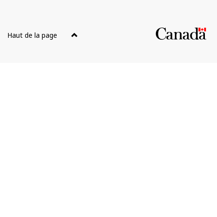
Au
sujet
Haut de la page
du
site