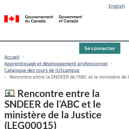
Language
English
Passer
selection
au
/
contenu
G
principal
d
C
Se connecter
Vous
Accueil
Apprentissage et développement professionnel
êtes
Catalogue des cours de JUScampus
ici :
Rencontre entre la SNDEER de l’ABC et le ministère de l
Rencontre entre la
SNDEER de l’ABC et le
ministère de la Justice
(LEG00015)